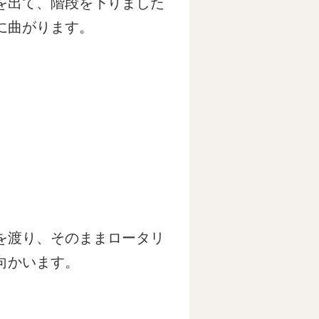
を出て、階段を下りました
に曲がります。
を渡り、そのままロータリ
向かいます。