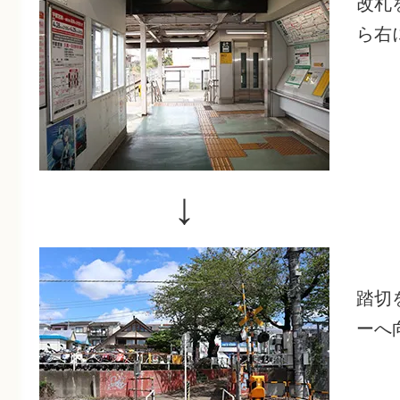
改札
ら右
↓
踏切
ーへ