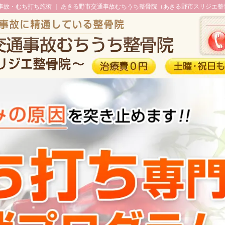
事故・むち打ち施術 ｜ あきる野市交通事故むちうち整骨院（あきる野市スリジエ整