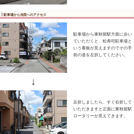
〒197-0823 東京都あきる野
所在地
ひろビル1F
電話番号
0120-992-476
予約
完全予約制
休診日
日曜日・祝日がある週の土