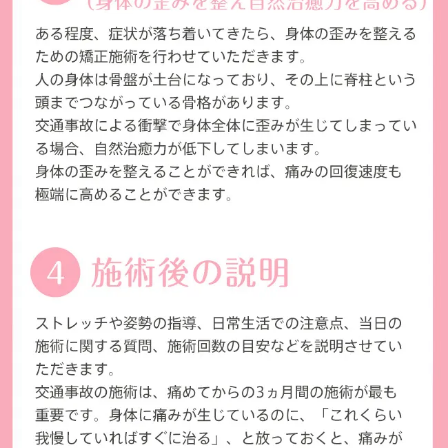
ーへ向か
↓
ロータリ
って右手
に進みま