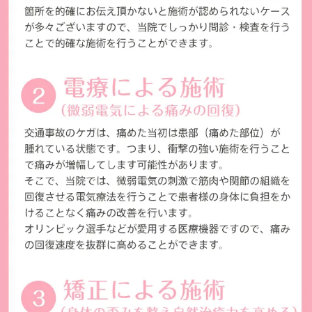
改札を出
ら右に曲
↓
踏切を渡