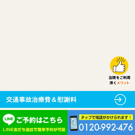
↓
1番の駐
う少し直
左側のパ
16番・1
さい。