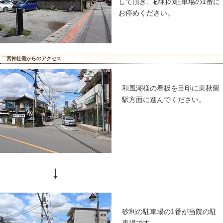
東秋留駅
ながら拝
す。
↓
右側のコ
す。道路