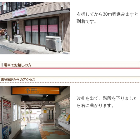
砂利の駐
車場です
↓
1番の駐