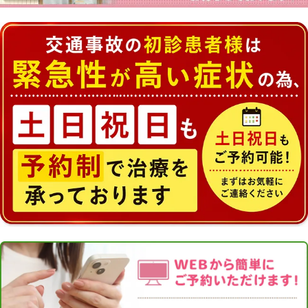
改札を出
ら右に曲
↓
踏切を渡
ーへ向か