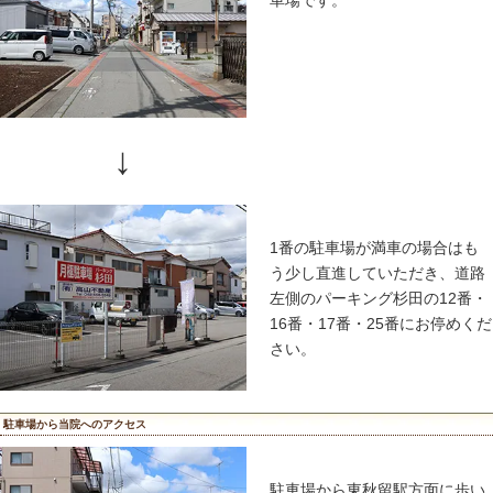
を目印に
16番・1
場です。
↓
12番・16
場が満車の
して頂き、
お停めくだ