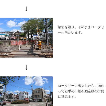
う少し直
左側のパ
16番・1
さい。
駐車場から当院へのアクセス
駐車場か
ていただ
いう看板
前の道を