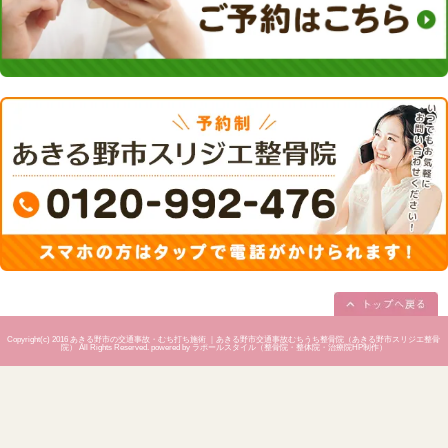
↓
ロータリ
って右手
に進みま
↓