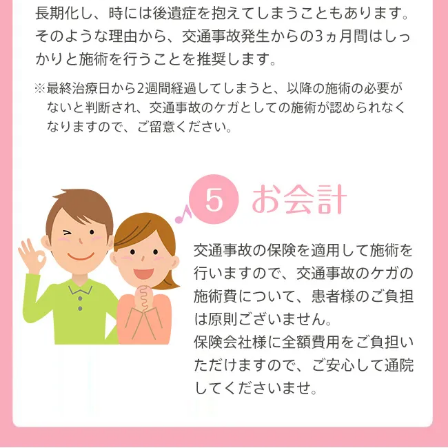
↓
田畑不動
島方向に