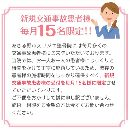
↓
路地に入
程で到着