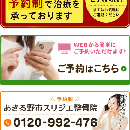
↓
砂利の駐
車場です