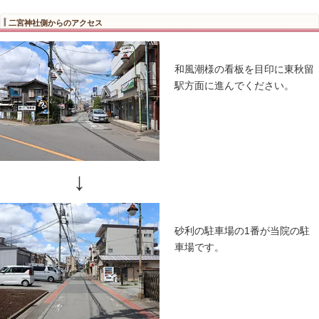
田畑不動
島方向に
↓
路地に入
程で到着