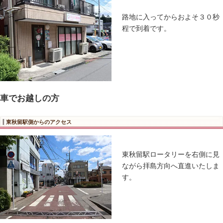
↓
踏切を渡
ーへ向か