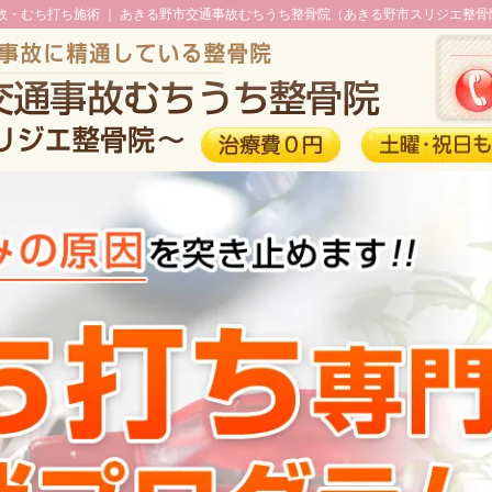
故・むち打ち施術 ｜ あきる野市交通事故むちうち整骨院（あきる野市スリジエ整骨