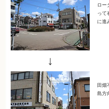
ロー
って
に進
↓
田畑
島方