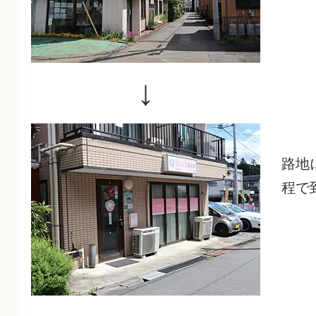
↓
路地
程で