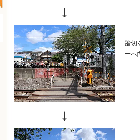
↓
踏切
ーへ
↓