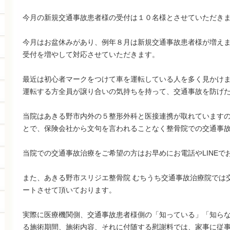
今月の新規交通事故患者様の受付は１０名様とさせていただき
今月はお盆休みがあり、例年８月は新規交通事故患者様が増え
受付を増やして対応させていただきます。
最近は初心者マークをつけて車を運転している人を多く見かけ
運転する方全員が譲り合いの気持ちを持って、交通事故を防げ
当院はあきる野市内外の５整形外科と医接連携が取れています
とで、保険会社から文句を言われることなく整骨院での交通事
当院での交通事故治療をご希望の方はお早めにお電話やLINEで
また、あきる野市スリジエ整骨院 むちうち交通事故治療院では
ートさせて頂いております。
実際に医療機関側、交通事故患者様側の「知っている」「知ら
る施術期間、施術内容、それに付随する慰謝料では、家事に従