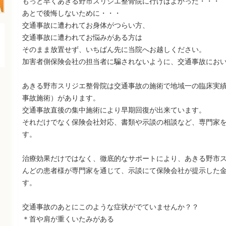
もっと早くあきる野市スリジエ整骨院に行けばよかった・・・
あとで後悔しないために・・・
交通事故に遭われてお身体がつらい方、
交通事故に遭われてお悩みがある方は
そのまま放置せず、いちばん先に当院へお越しください。
加害者側保険会社の担当者に騙されないように、交通事故にお
あきる野市スリジエ整骨院は交通事故の施術で地域一の臨床実績（
事故施術）があります。
交通事故直後の集中施術により早期回復が出来ています。
それだけでなく保険会社対応、書類や示談の相談など、専門家
す。
治療効果だけではなく、徹底的なサポートにより、あきる野市
んどの患者様が専門家を通じて、示談にて保険会社が提示した
す。
交通事故のあとにこのような症状がでていませんか？？
＊首や肩が重くいたみがある