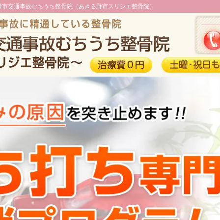
る野市交通事故むちうち整骨院（あきる野市スリジエ整骨院）