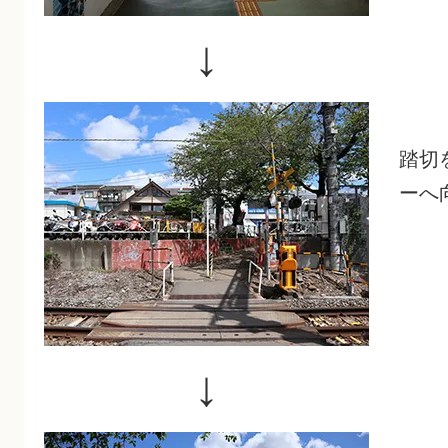
↓
踏切
ーへ
↓