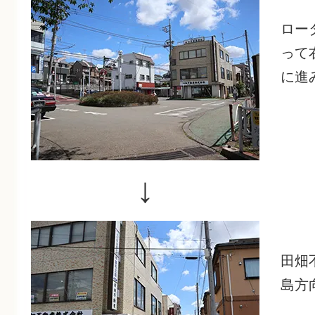
ロー
って
に進
↓
田畑
島方