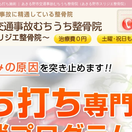
ち打ち施術 ｜ あきる野市交通事故むちうち整骨院（あきる野市スリジエ整骨院）