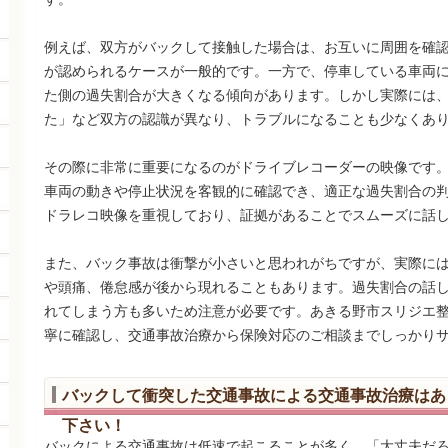
例えば、双方がバックして接触した場合は、お互いに周囲を確
が認められるケースが一般的です。一方で、停車している車両
た側の過失割合が大きくなる傾向があります。しかし実際には
た」など双方の認識が異なり、トラブルになることも少なくあ
その際に非常に重要になるのがドライブレコーダーの映像です
車両の動きや停止状況を客観的に確認でき、適正な過失割合の
ドラレコ映像を重視しており、証拠があることでスムーズに話
また、バック事故は衝撃が小さいと思われがちですが、実際に
や頭痛、倦怠感が後から現れることもあります。過失割合の話
れてしまう方も多いため注意が必要です。あきる野市スリジエ
寧に確認し、交通事故治療から保険対応のご相談までしっかり
バックして衝突した交通事故による交通事故治療はあ
下さい！
バックによる交通事故は低速で起こることが多く、「大丈夫だ