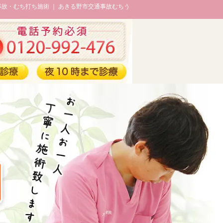
故・むち打ち施術 ｜ あきる野市交通事故むちう