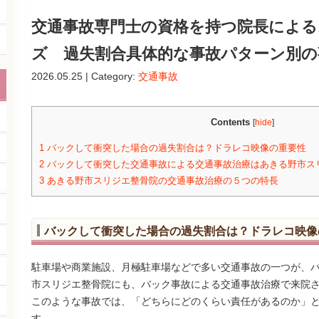
交通事故専門士の資格を持つ院長による
ズ 過失割合具体的な事故パターン別の
2026.05.25 | Category:
交通事故
Contents
[
hide
]
1
バックして衝突した場合の過失割合は？ドラレコ映像の重要性
2
バックして衝突した交通事故による交通事故治療はあきる野市ス
3
あきる野市スリジエ整骨院の交通事故治療の５つの特長
バックして衝突した場合の過失割合は？ドラレコ映像
駐車場や商業施設、月極駐車場などで多い交通事故の一つが、
市スリジエ整骨院にも、バック事故による交通事故治療で来院
このような事故では、「どちらにどのくらい責任があるのか」
す。