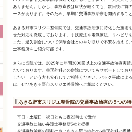
ありません。しかし、事故直後は症状が軽くても、数日後に首
ースがあります。そのため、早期に交通事故治療を開始するこ
あきる野市スリジエ整骨院では、交通事故治療に特化した施術
せた対応を徹底しております。手技療法や電気療法、リハビリ
また、過失割合について保険会社とのやり取りで不安を抱えて
士事務所をご紹介可能です。
さらに当院では、2025年に年間3000回以上の交通事故治療実
だいております。整形外科との併院についてもサポートしてお
したい」という方も安心してご相談ください。バック事故によ
は、ぜひあきる野市スリジエ整骨院へご相談ください。
あきる野市スリジエ整骨院の交通事故治療の５つの特
・平日・土曜日・祝日ともに夜22時まで受付
・交通事故に強い弁護士事務所5社と提携
・交通事故治療の評判の良いあきる野市内外の5整形外科と提携