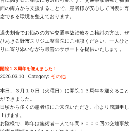
様一人ひとりに寄り添い、最善の解決へ
サポートいたします。
交通事故専門士の資格を持つ院長によるズバ
ズ 過失割合基本編④
2026.03.17 | Category:
交通事故
Contents
[
hide
]
1
警察の報告書と保険会社の見解が違う？
ケース