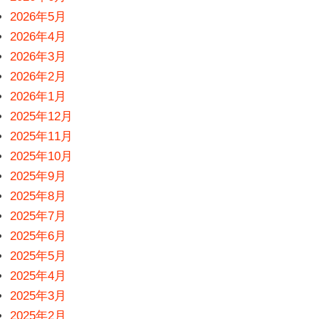
Blog記事一覧
月別アーカイブ
2026年8月
2026年7月
2026年6月
2026年5月